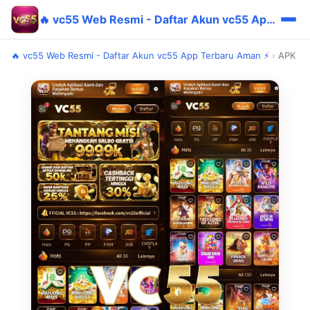
🔥 vc55 Web Resmi - Daftar Akun vc55 App Terbaru Aman ⚡
🔥 vc55 Web Resmi - Daftar Akun vc55 App Terbaru Aman ⚡
›
APK