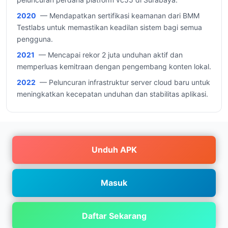
2020
— Mendapatkan sertifikasi keamanan dari BMM
Testlabs untuk memastikan keadilan sistem bagi semua
pengguna.
2021
— Mencapai rekor 2 juta unduhan aktif dan
memperluas kemitraan dengan pengembang konten lokal.
2022
— Peluncuran infrastruktur server cloud baru untuk
meningkatkan kecepatan unduhan dan stabilitas aplikasi.
Unduh APK
Masuk
Daftar Sekarang