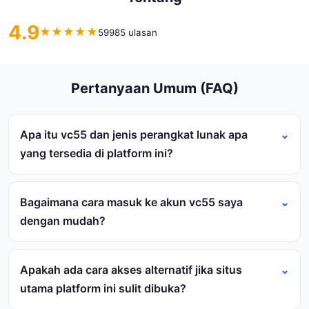
4.9
★
★
★
★
★
59985 ulasan
Pertanyaan Umum (FAQ)
Apa itu vc55 dan jenis perangkat lunak apa
yang tersedia di platform ini?
Bagaimana cara masuk ke akun vc55 saya
dengan mudah?
Apakah ada cara akses alternatif jika situs
utama platform ini sulit dibuka?