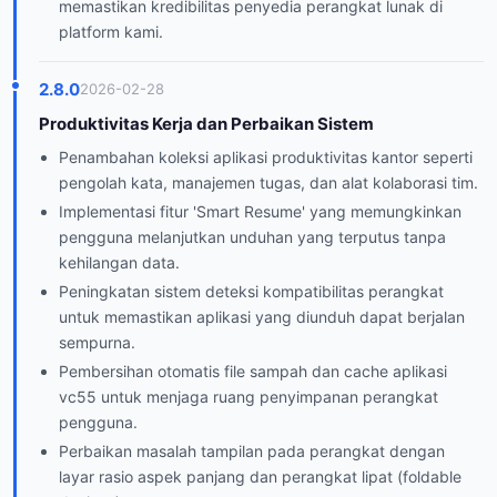
memastikan kredibilitas penyedia perangkat lunak di
platform kami.
2.8.0
2026-02-28
Produktivitas Kerja dan Perbaikan Sistem
Penambahan koleksi aplikasi produktivitas kantor seperti
pengolah kata, manajemen tugas, dan alat kolaborasi tim.
Implementasi fitur 'Smart Resume' yang memungkinkan
pengguna melanjutkan unduhan yang terputus tanpa
kehilangan data.
Peningkatan sistem deteksi kompatibilitas perangkat
untuk memastikan aplikasi yang diunduh dapat berjalan
sempurna.
Pembersihan otomatis file sampah dan cache aplikasi
vc55 untuk menjaga ruang penyimpanan perangkat
pengguna.
Perbaikan masalah tampilan pada perangkat dengan
layar rasio aspek panjang dan perangkat lipat (foldable