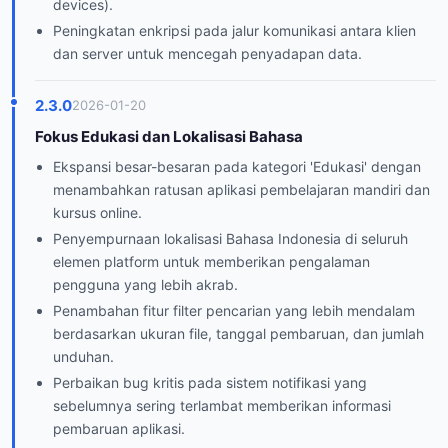
devices).
Peningkatan enkripsi pada jalur komunikasi antara klien
dan server untuk mencegah penyadapan data.
2.3.0
2026-01-20
Fokus Edukasi dan Lokalisasi Bahasa
Ekspansi besar-besaran pada kategori 'Edukasi' dengan
menambahkan ratusan aplikasi pembelajaran mandiri dan
kursus online.
Penyempurnaan lokalisasi Bahasa Indonesia di seluruh
elemen platform untuk memberikan pengalaman
pengguna yang lebih akrab.
Penambahan fitur filter pencarian yang lebih mendalam
berdasarkan ukuran file, tanggal pembaruan, dan jumlah
unduhan.
Perbaikan bug kritis pada sistem notifikasi yang
sebelumnya sering terlambat memberikan informasi
pembaruan aplikasi.