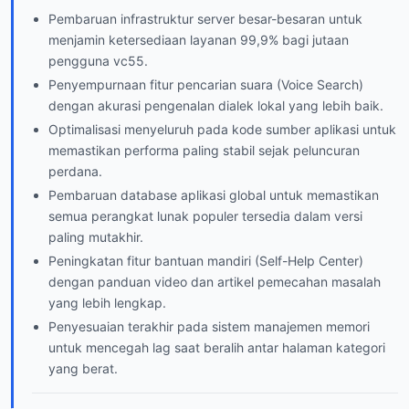
Pembaruan infrastruktur server besar-besaran untuk
menjamin ketersediaan layanan 99,9% bagi jutaan
pengguna vc55.
Penyempurnaan fitur pencarian suara (Voice Search)
dengan akurasi pengenalan dialek lokal yang lebih baik.
Optimalisasi menyeluruh pada kode sumber aplikasi untuk
memastikan performa paling stabil sejak peluncuran
perdana.
Pembaruan database aplikasi global untuk memastikan
semua perangkat lunak populer tersedia dalam versi
paling mutakhir.
Peningkatan fitur bantuan mandiri (Self-Help Center)
dengan panduan video dan artikel pemecahan masalah
yang lebih lengkap.
Penyesuaian terakhir pada sistem manajemen memori
untuk mencegah lag saat beralih antar halaman kategori
yang berat.